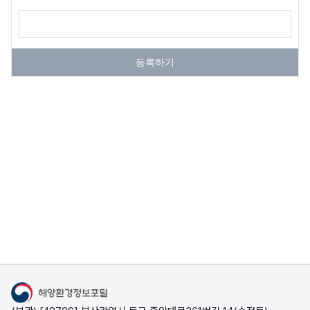
양
의견작성
환
경
등록하기
정
보
서
해
안
연
안
환
경
측
정
망
해양환경정보포털