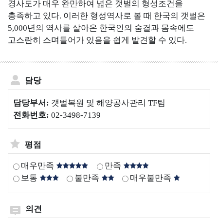
조
경사도가 매우 완만하여 넓은 갯벌의 형성조건을
사
충족하고 있다. 이러한 형성역사로 볼 때 한국의 갯벌은
정
5,000년의 역사를 살아온 한국인의 숨결과 몸속에도
보
고스란히 스며들어가 있음을 쉽게 발견할 수 있다.
해
양
대
담당
기
담당부서:
갯벌복원 및 해양공사관리 TF팀
질
전화번호:
02-3498-7139
측
정
정
평점
보
매우만족
만족
유
보통
불만족
매우불만족
관
기
관
의견
해