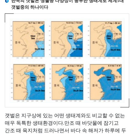
한국의 갯벌은 생물종 다양성이 풍부한 생태계로 세계5대
사
Q
소
관
갯벌중의 하나이다
I
개
리
해
)
해
교
수
역
육
욕
해
소
장
양
고
개
환
환
객
경
환
경
의
정
경
기
소
보
보
준
리
전
소
해
공
해
개
양
지
역
환
연
및
경
특
도
일
측
별
별
정
정
갯벌은 지구상에 있는 어떤 생태계와도 비교할 수 없는
관
수
관
망
매우 독특한 생태환경이다.만조 때 바닷물에 잠기고
리
질
리
정
간조 때 육지처럼 드러나면서 바다 속 해저가 하루에 두
해
평
인