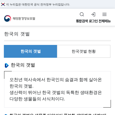
이 누리집은 대한민국 공식 전자정부 누리집입니다.
해양환경정보포털
통합검색
로그인
전체메뉴
한국의 갯벌
전체메뉴
한국의 갯벌
한국갯벌 현황
해
수
환
정
해양관측&정도관리
한국의 갯벌
양
질
경
도
해양환경 관측정보,
환
평
관
관
환경관리해역, 정도관리
오천년 역사속에서 한국인의 숨결과 함께 살아온
경
가
리
리
정보를 제공합니다.
한국의 갯벌.
관
지
해
생산력이 뛰어난 한국 갯벌의 독특한 생태환경은
정
측
수
역
다양한 생물들의 서식처이다.
도
&
(
관
환
조
W
리
경