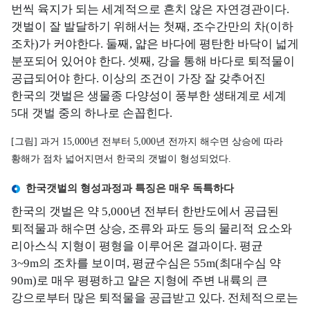
보
번씩 육지가 되는 세계적으로 흔치 않은 자연경관이다.
역
가
증
갯벌이 잘 발달하기 위해서는 첫째, 조수간만의 차(이하
지
수
환
기
조차)가 커야한다. 둘째, 얇은 바다에 평탄한 바닥이 넓게
수
질
경
관
분포되어 있어야 한다. 셋째, 강을 통해 바다로 퇴적물이
자
관
현
공급되어야 한다. 이상의 조건이 가장 잘 갖추어진
동
리
황
한국의 갯벌은 생물종 다양성이 풍부한 생태계로 세계
측
해
5대 갯벌 중의 하나로 손꼽힌다.
정
역
망
시
[그림] 과거 15,000년 전부터 5,000년 전까지 해수면 상승에 따라
정
계
황해가 점차 넓어지면서 한국의 갯벌이 형성되었다.
보
열
한국갯벌의 형성과정과 특징은 매우 독특하다
해
양
한국의 갯벌은 약 5,000년 전부터 한반도에서 공급된
방
퇴적물과 해수면 상승, 조류와 파도 등의 물리적 요소와
사
리아스식 지형이 평형을 이루어온 결과이다. 평균
성
3~9m의 조차를 보이며, 평균수심은 55m(최대수심 약
물
90m)로 매우 평평하고 얕은 지형에 주변 내륙의 큰
질
강으로부터 많은 퇴적물을 공급받고 있다. 전체적으로는