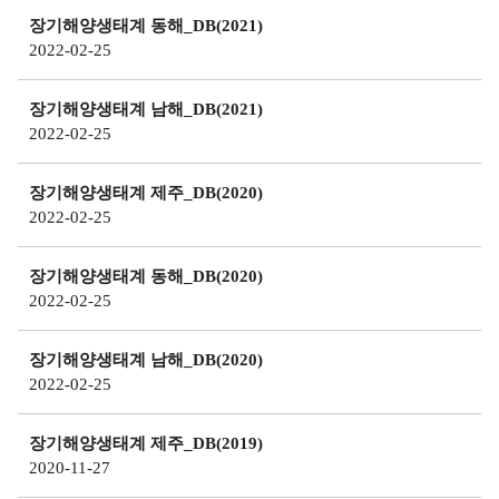
사
Q
소
관
장기해양생태계 동해_DB(2021)
I
개
리
2022-02-25
해
)
해
교
수
역
장기해양생태계 남해_DB(2021)
육
욕
해
소
2022-02-25
장
양
고
개
환
환
객
장기해양생태계 제주_DB(2020)
경
환
경
의
2022-02-25
정
경
기
소
보
보
준
리
장기해양생태계 동해_DB(2020)
전
소
해
공
2022-02-25
해
개
양
지
역
환
연
및
장기해양생태계 남해_DB(2020)
경
특
도
일
2022-02-25
측
별
별
정
정
관
수
관
장기해양생태계 제주_DB(2019)
망
리
질
리
2020-11-27
정
해
평
인