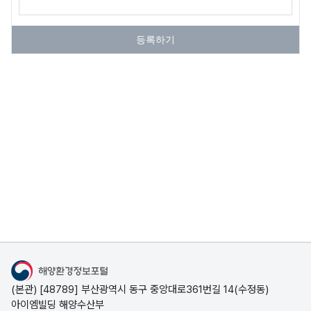
조
사
정
등록하기
보
해
양
대
기
질
측
정
정
보
유
관
해양환경정보포털
기
(본관) [48789] 부산광역시 동구 중앙대로361번길 14(수정동)
관
아이엠빌딩 해양수산부
해