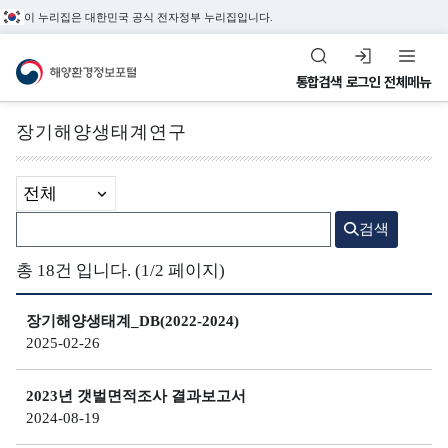
이 누리집은 대한민국 공식 전자정부 누리집입니다.
해양환경정보포털
통합검색
로그인
전체메뉴
장기해양생태계연구
전체메뉴
1단계 분류
검색어 입력
검색
해
수
환
정
해양관측&정도관리
양
질
경
도
총 18건 입니다. (1/2 페이지)
해양환경 관측정보,
환
평
관
관
환경관리해역, 정도관리
경
가
리
리
장기해양생태계_DB(2022-2024)
정보를 제공합니다.
관
지
해
2025-02-26
정
측
수
역
도
2023년 갯벌면적조사 결과보고서
&
(
관
환
2024-08-19
조
W
리
경