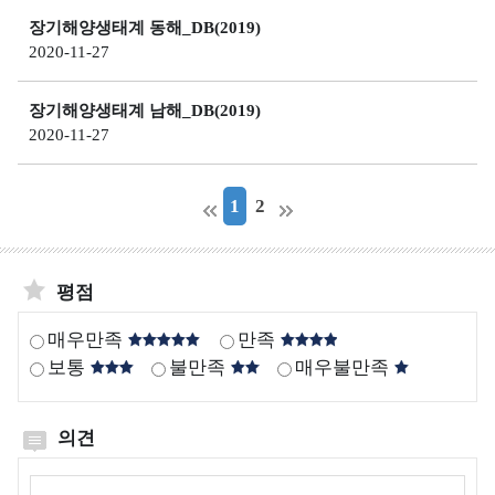
보
역
가
증
장기해양생태계 동해_DB(2019)
지
수
환
2020-11-27
기
수
질
경
관
자
관
현
장기해양생태계 남해_DB(2019)
동
리
2020-11-27
황
측
해
정
역
1
2
망
시
정
계
보
열
평점
해
양
매우만족
만족
방
보통
불만족
매우불만족
사
성
의견
물
질
의견작성