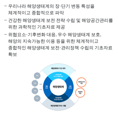
사
Q
소
관
우리나라 해양생태계의 장·단기 변동 특성을
I
개
리
체계적이고 종합적으로 파악
해
)
해
교
수
건강한 해양생태계 보전 전략 수립 및 해양공간관리를
역
육
욕
위한 과학적인 기초자료 제공
해
소
장
양
위협요소·기후변화 대응, 우수 해양생태계 보호,
고
개
환
환
해양의 지속가능한 이용 등을 위한 체계적이고
객
경
환
경
종합적인 해양생태계 보전·관리정책 수립의 기초자료
의
정
경
기
확보
소
보
보
준
리
전
소
해
공
해
개
양
지
역
환
연
및
경
특
도
일
측
별
별
정
정
관
수
관
망
리
질
리
정
해
평
인