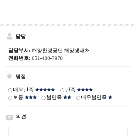
양
보
해
생
호
양
태
구
생
계
역
태
현
담당
계
갯
황
교
벌
담당부서:
해양환경공단 해양생태처
란
생
해
전화번호:
051-400-7978
생
태
양
물
계
보
호
평점
괭
국
구
생
내
매우만족
만족
역
이
∙
보통
불만족
매우불만족
관
모
외
리
자
생
반
태
의견
정
의견작성
보