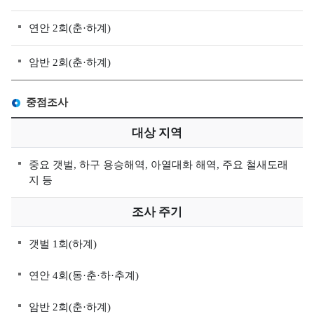
조
사
연안 2회(춘·하계)
정
보
암반 2회(춘·하계)
해
양
중점조사
대
기
대상 지역
질
중요 갯벌, 하구 용승해역, 아열대화 해역, 주요 철새도래
측
지 등
정
정
조사 주기
보
유
갯벌 1회(하계)
관
연안 4회(동·춘·하·추계)
기
관
암반 2회(춘·하계)
해