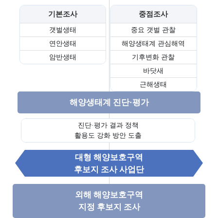
해
해
해
한
해양생태&해양보호
기본조사
중점조사
양
양
양
국
갯벌생태
중요 갯벌 관찰
해양생물, 해양생태,
생
생
보
의
연안생태
해양생태계 관심해역
해양보호구역
물
태
호
갯
암반생태
기후변화 관찰
정보를 제공합니다.
구
벌
바닷새
해
국
역
세
근해생태
양
가
계
보
해
해
해양생태계 진단·평가
자
호
양
양
연
생
생
보
진단·평가 결과 정책
유
물
태
활용도 강화 방안 도출
호
산
계
구
유
대형 해양보호구역
종
역
해
후보지 조사 사업단
합
이
해
조
란
양
외해 해양보호구역
사
생
해
지정 후보지 조사
물
해
양