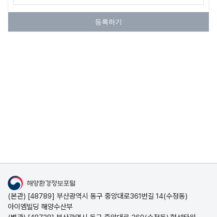
해
등록하기
양
생
물
3
D
콘
텐
츠
해
오
국
폐
해양폐기물
해양환경정보포털
양
염
가
기
(본관) [48789] 부산광역시 동구 중앙대로361번길 14(수정동)
해양폐기물 사업정보,
폐
퇴
해
물
아이엠빌딩 해양수산부
국가해안쓰레기 조사정보,
기
적
안
해