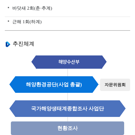
양
바닷새 2회(춘·추계)
환
경
근해 1회(하계)
정
보
추진체계
서
해
안
해양수산부
연
안
환
해양환경공단(사업 총괄)
자문위원회
경
측
정
국가해양생태계종합조사 사업단
망
현황조사