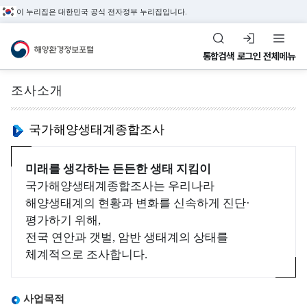
이 누리집은 대한민국 공식 전자정부 누리집입니다.
해양환경정보포털
통합검색
로그인
전체메뉴
조사소개
전체메뉴
국가해양생태계종합조사
해
수
환
정
해양관측&정도관리
미래를 생각하는 든든한 생태 지킴이
양
질
경
도
국가해양생태계종합조사는 우리나라
해양환경 관측정보,
환
평
관
관
해양생태계의 현황과 변화를 신속하게 진단·
환경관리해역, 정도관리
경
가
리
리
평가하기 위해,
정보를 제공합니다.
관
지
해
전국 연안과 갯벌, 암반 생태계의 상태를
정
측
수
역
체계적으로 조사합니다.
도
&
(
관
환
조
W
사업목적
리
경