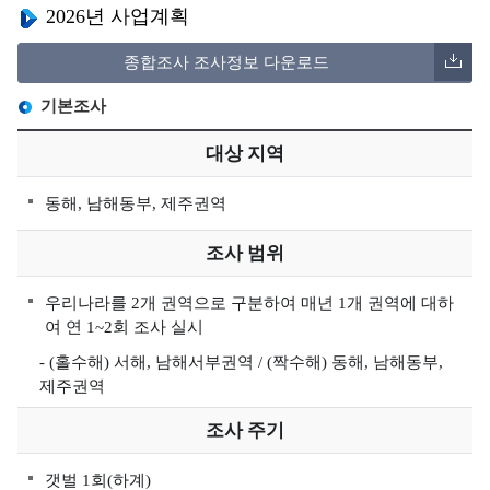
보
역
2026년 사업계획
가
증
지
수
환
기
종합조사 조사정보 다운로드
수
질
경
관
자
관
기본조사
현
동
리
황
대상 지역
측
해
정
역
동해, 남해동부, 제주권역
망
시
정
계
조사 범위
보
열
해
우리나라를 2개 권역으로 구분하여 매년 1개 권역에 대하
여 연 1~2회 조사 실시
양
방
- (홀수해) 서해, 남해서부권역 / (짝수해) 동해, 남해동부,
사
제주권역
성
조사 주기
물
질
갯벌 1회(하계)