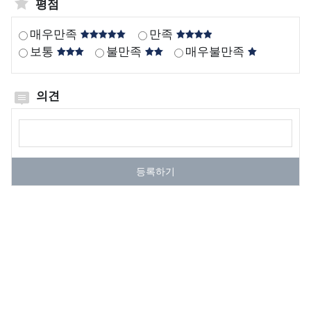
평점
해
해
해
한
해양생태&해양보호
매우만족
만족
양
양
양
국
보통
불만족
매우불만족
해양생물, 해양생태,
생
생
보
의
해양보호구역
물
태
호
갯
정보를 제공합니다.
구
벌
의견
해
국
역
세
양
가
의견작성
계
보
해
해
자
호
양
양
연
등록하기
생
생
보
유
물
태
호
산
계
구
유
종
역
해
합
이
해
조
란
양
사
생
해
물
해
양