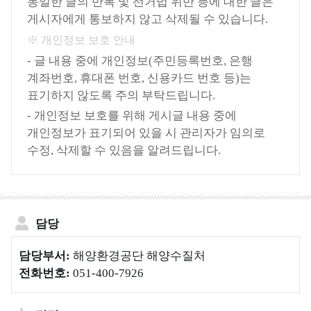
동일한 글의 반복 및 선거법 위반 등에 대한 글은
양
게시자에게 통보하지 않고 삭제될 수 있습니다.
환
※ 개인정보 보호 안내
경
- 글 내용 중에 개인정보(주민등록번호, 은행
정
계좌번호, 휴대폰 번호, 신용카드 번호 등)는
보
표기하지 않도록 주의 부탁드립니다.
서
- 개인정보 보호를 위해 게시글 내용 중에
해
개인정보가 표기되어 있을 시 관리자가 임의로
안
수정, 삭제할 수 있음을 알려드립니다.
연
안
환
경
담당
측
정
담당부서:
해양환경공단 해양수질처
망
전화번호:
051-400-7926