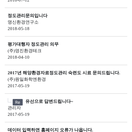
2018-07-12
보
역
가
증
지
수
환
기
정도관리문의입니다
수
질
경
관
명신환경연구소
자
관
2018-05-18
현
동
리
황
측
해
평가대행자 정도관리 의무
정
역
(주)영진환경테크
망
2018-04-10
시
정
계
보
열
2017년 해양환경자료정도관리 숙련도 시료 문의드립니다.
(주)원일화학엔환경
해
2017-05-19
양
방
유선으로 답변드립니다~
사
관리자
성
2017-05-19
물
질
데이터 입력하면 홈페이지 오류가 나옵니다.