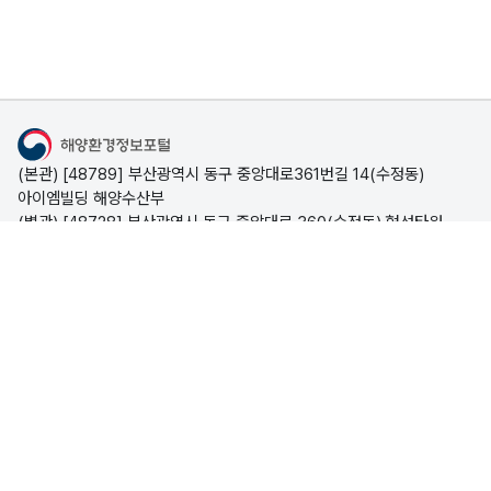
양
보
해
생
호
양
태
구
생
계
역
태
현
계
갯
해양환경정보포털
황
교
벌
(본관) [48789] 부산광역시 동구 중앙대로361번길 14(수정동)
란
생
해
아이엠빌딩 해양수산부
생
태
양
(별관) [48728] 부산광역시 동구 중앙대로 360(수정동) 협성타워
물
계
해양수산부
보
시스템문의 051-773-5695
(평일 09:00~18:00, 점심시간 12:00~13:00)
호
괭
국
포털소개
구
생
내
역
이
∙
개인정보처리방침
저작권 정책
이메일무단수집거부
관
모
외
© Copyright Ministry of Oceans and Fisheries. All rights
리
reserved.
자
생
반
태
해양수산부
정
이 누리집은 해양수산부 누리집입니다.
보