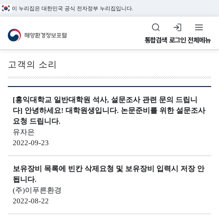
이 누리집은 대한민국 공식 전자정부 누리집입니다.
해양환경정보포털
통합검색
로그인
전체메뉴
고객의 소리
전체메뉴
[홍익대학교 일반대학원 석사, 설문조사 관련 문의 드립니
다] 안녕하세요! 대학원생입니다. 논문준비를 위한 설문조사
해
수
환
정
해양관측&정도관리
요청 드립니다.
양
질
경
도
유자은
해양환경 관측정보,
환
평
관
관
2022-09-23
환경관리해역, 정도관리
경
가
리
리
정보를 제공합니다.
관
지
해
보유장비 목록에 빈칸 삭제요청 및 보유장비 입력시 저장 안
정
됩니다.
측
수
역
도
(주)이푸른환경
&
(
2022-08-22
관
환
조
W
리
경