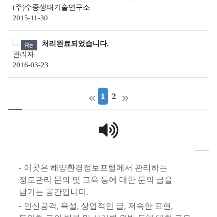
조
(주)수중생태기술연구소
사
2015-11-30
정
보
처리완료되었습니다.
해
관리자
2016-03-23
양
대
기
1
2
질
측
정
정
보
유
- 이곳은 해양환경정보포털에서 관리하는
관
정도관리 문의 및 교육 등에 대한 문의 글을
기
남기는 공간입니다.
관
- 인신공격, 욕설, 상업적인 글, 저속한 표현,
해