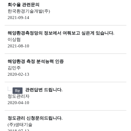
사
Q
소
회수율 관련문의
관
I
한국환경기술개발(주)
개
리
해
)
2021-09-14
해
교
수
역
육
욕
해
해양환경측정망의 정보에서 여쭤보고 싶은게 있습니다.
소
장
양
고
이상협
개
환
환
객
2021-08-10
경
환
경
의
정
경
기
소
해양환경 측정 분석능력 인증
보
보
준
리
김민주
전
2020-02-13
소
해
공
해
개
양
지
역
관련답변 드립니다.
환
연
및
정도관리자
경
특
도
일
2020-04-10
측
별
별
정
정
관
수
관
정도관리 신청문의드립니다.
망
리
질
리
(주)생태기술
정
해
평
인