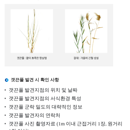
양
보
해
생
호
양
태
구
생
계
역
태
현
계
갯
황
교
벌
란
생
해
생
태
양
물
계
보
호
괭
국
갯끈풀 발견 시 확인 사항
구
생
내
역
이
∙
갯끈풀 발견지점의 위치 및 날짜
관
모
외
갯끈풀 발견지점의 서식환경 특성
리
자
생
갯끈풀 군락 밀도의 대략적인 정보
반
태
갯끈풀 발견자의 연락처
정
갯끈풀 사진 촬영자료 (1m 이내 근접거리 1장, 원거리
보