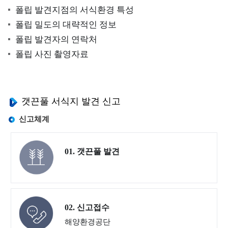
폴립 발견지점의 서식환경 특성
양
환
폴립 밀도의 대략적인 정보
경
폴립 발견자의 연락처
정
폴립 사진 촬영자료
보
서
해
갯끈풀 서식지 발견 신고
안
연
신고체계
안
환
01. 갯끈풀 발견
경
측
정
망
02. 신고접수
해양환경공단