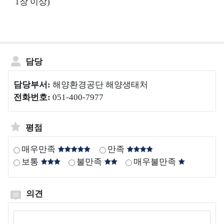
1장 이상)
해
양
생
물
담당
3
D
담당부서:
해양환경공단 해양생태처
콘
전화번호:
051-400-7977
텐
츠
평점
매우만족
만족
보통
불만족
매우불만족
해
오
국
폐
해양폐기물
양
염
가
기
의견
해양폐기물 사업정보,
폐
퇴
해
물
국가해안쓰레기 조사정보,
의견작성
기
적
안
해