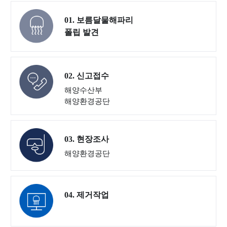
보
역
가
증
01. 보름달물해파리
지
수
환
기
폴립 발견
수
질
경
관
자
관
현
동
리
황
측
해
02. 신고접수
정
역
해양수산부
망
시
해양환경공단
정
계
보
열
03. 현장조사
해
양
해양환경공단
방
사
성
04. 제거작업
물
질