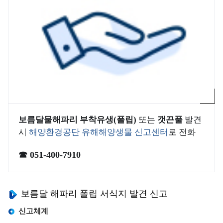
사
Q
소
관
I
개
리
해
)
해
교
수
역
육
욕
해
소
장
양
고
개
환
환
객
경
환
경
의
정
경
기
소
보
보
준
리
보름달물해파리 부착유생(폴립)
또는
갯끈풀
발견
전
소
해
시
해양환경공단 유해해양생물 신고센터
로 전화
공
해
개
양
지
역
환
☎ 051-400-7910
연
및
경
특
도
일
측
별
별
정
정
관
보름달 해파리 폴립 서식지 발견 신고
수
관
망
리
질
리
신고체계
정
해
평
인