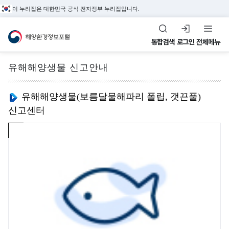
이 누리집은 대한민국 공식 전자정부 누리집입니다.
해양환경정보포털
통합검색
로그인
전체메뉴
유해해양생물 신고안내
전체메뉴
유해해양생물(보름달물해파리 폴립, 갯끈풀)
신고센터
해
수
환
정
해양관측&정도관리
양
질
경
도
해양환경 관측정보,
환
평
관
관
환경관리해역, 정도관리
경
가
리
리
정보를 제공합니다.
관
지
해
정
측
수
역
도
&
(
관
환
조
W
리
경