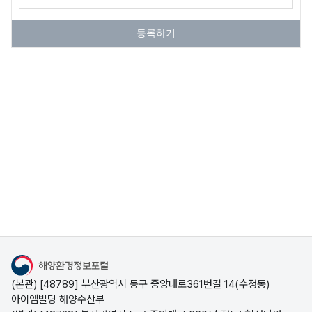
폐기물 해양배출
물
물
쓰
양
정보를 제공합니다.
수
정
레
배
등록하기
거
화
기
출
˙
해
해
조
안
양
사
쓰
배
레
출
해
기
제
양
모
도
폐
니
소
기
터
개
물
링
바
폐
소
로
기
개
알
해양환경정보포털
물
기
해
전
(본관) [48789] 부산광역시 동구 중앙대로361번길 14(수정동)
안
자
아이엠빌딩 해양수산부
해