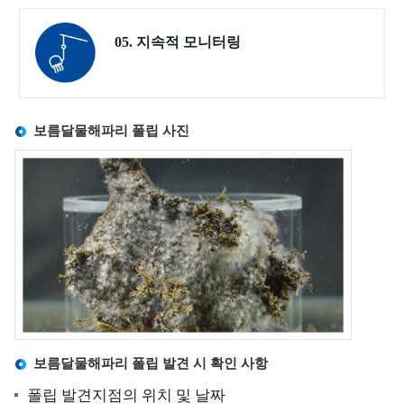
조
사
05. 지속적 모니터링
정
보
해
양
보름달물해파리 폴립 사진
대
기
질
측
정
정
보
유
관
기
보름달물해파리 폴립 발견 시 확인 사항
관
폴립 발견지점의 위치 및 날짜
해