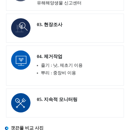
유해해양생물 신고센터
해
해
해
한
해양생태&해양보호
양
양
양
국
해양생물, 해양생태,
생
생
보
의
03. 현장조사
해양보호구역
물
태
호
갯
정보를 제공합니다.
구
벌
해
국
역
세
양
가
계
04. 제거작업
보
해
해
자
줄기 : 낫, 제초기 이용
호
양
양
연
뿌리 : 중장비 이용
생
생
보
유
물
태
호
산
계
구
유
종
역
해
05. 지속적 모니터링
합
이
해
조
란
양
사
생
해
물
해
갯끈풀 비교 사진
양