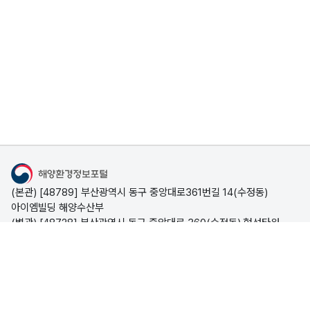
조
사
정
보
해
양
대
기
질
측
해양환경정보포털
정
(본관) [48789] 부산광역시 동구 중앙대로361번길 14(수정동)
정
아이엠빌딩 해양수산부
보
(별관) [48728] 부산광역시 동구 중앙대로 360(수정동) 협성타워
해양수산부
유
시스템문의 051-773-5695
(평일 09:00~18:00, 점심시간 12:00~13:00)
관
포털소개
기
관
개인정보처리방침
저작권 정책
이메일무단수집거부
해