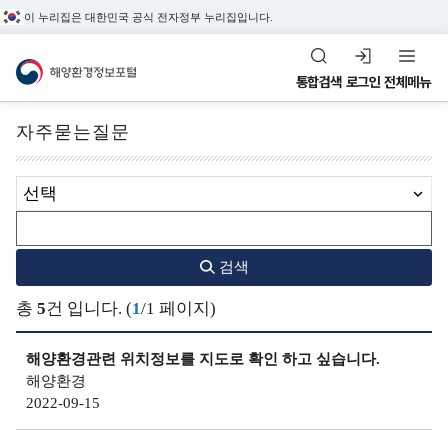
이 누리집은 대한민국 공식 전자정부 누리집입니다.
해양환경정보포털
통합검색
로그인
전체메뉴
자주묻는질문
전체메뉴
제목
해
수
환
정
해양관측&정도관리
양
질
경
도
검색
해양환경 관측정보,
환
평
관
관
총
5
건 입니다. (
1
/1 페이지)
환경관리해역, 정도관리
경
가
리
리
정보를 제공합니다.
관
지
해
해양환경관련 위치정보를 지도로 확인 하고 싶습니다.
정
측
수
역
해양환경
도
&
(
2022-09-15
관
환
조
W
리
경