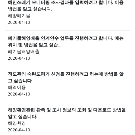
사
Q
해안쓰레기 모니터링 조사결과를 입력하려고 합니다. 이용
소
관
I
방법을 알고 싶습니다.
개
리
해
해양폐기물
)
해
교
2020-04-10
수
역
육
욕
해
소
장
폐기물해양배출 인계인수 업무를 진행하려고 합니다. 메뉴
양
고
개
위치 및 방법을 알고 싶습....
환
환
객
폐기물해양배출
경
환
경
의
2020-04-10
정
경
기
소
보
보
준
리
정도관리 숙련도평가 신청을 진행하려고 하는데 방법을 알
전
소
해
공
고 싶습니다.
해
개
양
지
해역이용
역
환
2020-04-10
연
및
경
특
도
일
측
별
별
정
해양환경관련 관측 및 조사 정보의 조회 및 다운로드 방법을
정
관
알고 싶습니다.
수
관
망
해양환경
리
질
리
2020-04-10
정
해
평
인