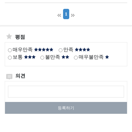
보
역
가
증
지
수
환
1
기
수
질
경
관
자
관
현
동
리
평점
황
측
해
매우만족
만족
정
역
보통
불만족
매우불만족
망
시
정
계
보
열
의견
해
양
의견작성
방
사
등록하기
성
물
질