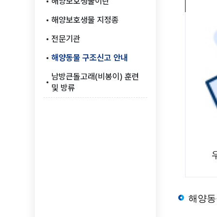
해양보호생물이란
유해해양생물
서해안 연안환
해양보호생물 지정종
해양생태계교란생물
전문기관
괭생이모자반
해양동물 구조신고 안내
해양생물
해양생태&해양보호
해양생태
남방큰돌고래(비봉이) 훈련
해양보호생물
해양생물, 해양생태,
및 방류
해양보호구역
해양보호구역
유해해양생물
정보를 제공합니다.
해양생태계교란
한국의 갯벌 세계자연유산
괭생이모자반
해양생물 3D 콘텐츠
해양생물 3
해양동
해양폐기물 
해양폐기물