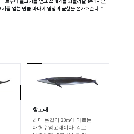
 바다로부터
물고기를 얻고 쓰레기를 되돌려줄 뿐
이지만,
고기를 얻는 만큼 바다에 영양과 균형
을 선사해준다. ”
참고래
최대 몸길이 23m에 이르는
대형수염고래이다. 길고