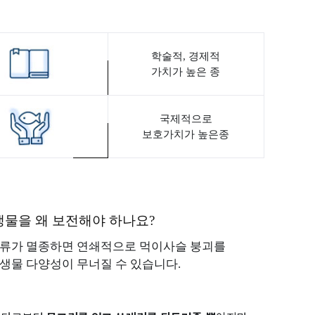
학술적, 경제적
가치가 높은 종
질문
국제적으로
보호가치가 높은종
양생물
해양생물콘텐츠공모전
해양생물콘텐츠공모전
생물을 왜 보전해야 하나요?
해양생물콘텐츠공모전 접수
접수확인
류가 멸종하면 연쇄적으로 먹이사슬 붕괴를
생물 다양성이 무너질 수 있습니다.
1차 심사 결과 발표
공모전 역대 수상작
공모전FAQ