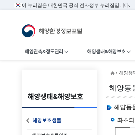
이 누리집은 대한민국 공식 전자정부 누리집입니다.
해양환경정보포털
전체메뉴
해양관측&정도관리
해양생태&해양보호
해양환경 
해양관측&정도관리
해양생
해수욕장 환경
해양환경 관측정보,
해양동
환경관리해역, 정도관리
해양생태&해양보호
해양환경측정망
정보를 제공합니다.
수질자동측정망
해양동물
해양방사성물질
좌초되
해양보호생물
해양생물
해양대기질 측
유관기관 해양