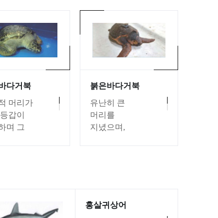
바다거북
붉은바다거북
적 머리가
유난히 큰
 등갑이
머리를
하며 그
지녔으며,
은
등갑은
형이거나
하트모양이고
모양이다.
주로 붉은
은
색이다. 등갑의
색에서
뒷 가장자리는
색으로
톱니모양이며
홍살귀상어
하다. 선단
좌우측면에 5쌍