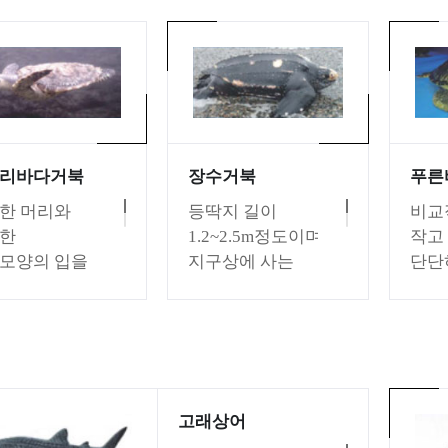
리바다거북
장수거북
푸른
한 머리와
등딱지 길이
비교
한
1.2~2.5m정도이며
작고
모양의 입을
지구상에 사는
단단
으며,
거북류 중 가장
모양
지는
크다. 등딱지
난원
같이
표면은 각질판이
심장
져서 서로
없는 두꺼운
체색
있다.
가죽질 피부로
황록
위에 2쌍의
덮여 있으며
검은
고래상어
이 있고,
7줄의 세로줄이
다양