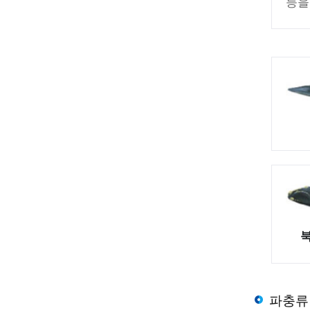
등을
꼬리
이어
둥글
태어
성장
밝은
출생
정도
21
파충류