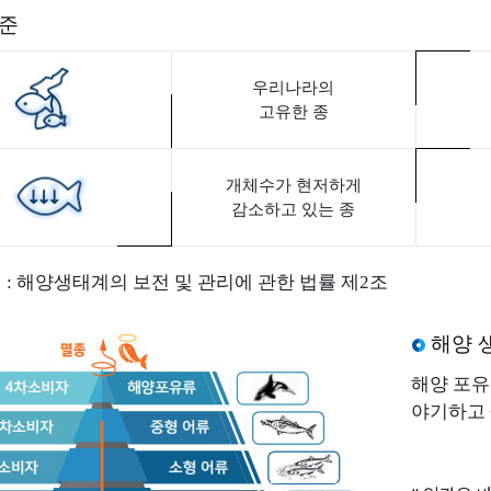
준
잔존뼈 3D 형상
우리나라의
고유한 종
경교육센터
용어사전
자주묻는
개체수가 현저하게
감소하고 있는 종
해양환경뉴스
이달의 해
: 해양생태계의 보전 및 관리에 관한 법률 제2조
해양 
해양 포유
야기하고 