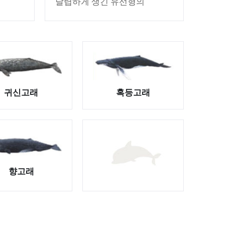
날렵하게 생긴 유선형의
몸체 2/3 지점에 낫처럼
휘어 진 등지느러미가
자리잡고 있다. 머리
오른쪽 아랫턱과 수염은
다
밝은 회색 또는
상아색인데 반해 왼쪽은
흑색 으로 비대칭이다.
귀신고래
혹등고래
향고래