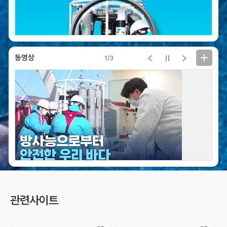
평
형
수
방
사
능
동영상
1
/
3
자
자료실
료
해양방사능 관련
실
주요 자료를 제공합니다.
연
구
보
으로부터 안전한 우리 바다
선박평형수로 인한
으로부터 안전한 우리 바다
선박평형수로 인한
고
서
관련사이트
홍
보