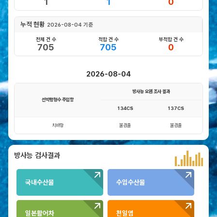
1
1
0
선
의
영
누적 현황
2026-08-04 기준
향
전체 건 수
적합 건 수
부적합 건 수
705
705
0
방
사
능
2026-08-04
비
상
방사능 오염 조사 결과
선박평형수 주입항
해
134CS
137CS
양
방
치바항
불검출
불검출
사
능
분
방사능
검사결과
석
절
국내수산물
수입수산물
차
일본활어차
천일염