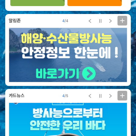
분
분석결과
석
알림존
해양방사능 측정자료의
4
/
4
결
분석결과 제공합니다.
과
해
양
방
사
능
해
수
욕
카드뉴스
4
/
5
장
방
사
능
선
박