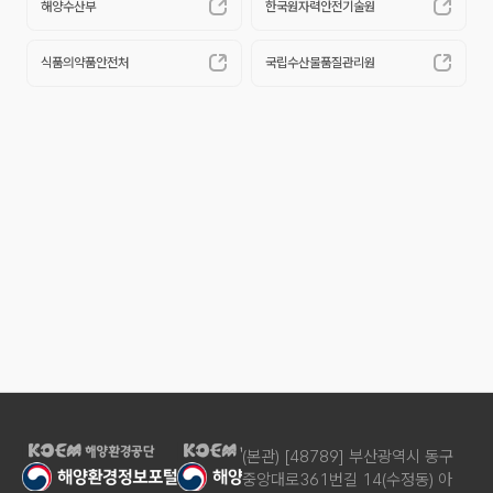
해양수산부
한국원자력안전기술원
자
료
법
식품의약품안전처
국립수산물품질관리원
령
정
보
해
해양방사능 안전지도
양
해양방사능 안전지도
방
서비스를 제공합니다.
사
능
안
전
지
(본관) [48789] 부산광역시 동구
도
중앙대로361번길 14(수정동) 아