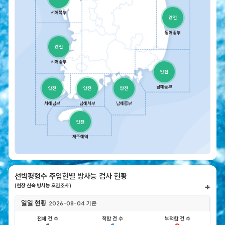
사
서해북부
능
이
동해중부
란?
방
사
서해중부
능
관
남해동부
련
용
서해남부
남해서부
남해중부
어
생
제주해역
활
주
변
방
선박평형수 주입현별 방사능 검사 현황
사
+
(현장 신속 방사능 오염조사)
능
일일 현황
2026-08-04 기준
방
사
전체 건 수
적합 건 수
부적합 건 수