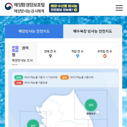
해양환경정보포털
해양방사능 감시체계
전체
메뉴
해양방사능 안전지도
해수욕장 방사능 안전지도
전체메뉴
권역
전체 건 수
적합 건 수
부적합 건 수
별
9
9
0
해양방사능 조사
결과
해
해양방사능이란?
양
WHO 먹는물 기준의 1/100이하
WHO 먹는물 기준이하
안전
관심
해양방사능에 대한
방
WHO 먹는물 기준초과
위험
기본 정보를 제공합니다.
사
능
이
란?
동해북부
방