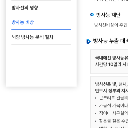
방사선의 영향
방사능 재난
방사능 비상
분석결과
분석결과
방사선비상이 주민의
해양방사능
해양 방사능 분석 절차
해양방사능 측정자료의
방사능 누출 대
분석결과 제공합니다.
해수욕장 방사능
선박평형수 방사능
국내에선 방사능유
시간당 10밀리 시
방사선은 빛, 냄새
반드시 정부의 지
콘크리트 건물의
자료실
자료실
가급적 가옥이나
집이나 사무실의
연구보고서
해양방사능 관련
창문을 젖은 수
주요 자료를 제공합니다.
홍보자료