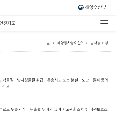
 안전지도
전
체
해양방사능이란?
방사능 비상
메
뉴
사고 핵물질ㆍ방사성물질 취급ㆍ운송사고 또는 분실ㆍ도난ㆍ탈취 등의
의 사고
환경으로 누출되거나 누출될 우려가 있어 사고완화조치 및 직원보호조