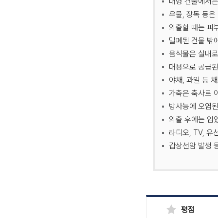
대형 건물에서는
법령정보
우물, 장독 등은
외출할 때는 피
밀폐된 건물 밖
음식물은 실내로
대용으로 공급된
야채, 과일 등 
가축은 축사로 
해양방사능 안
해양방사능 안전지도
방사능에 오염된
외출 후에는 입었
해양방사능 안전지도
라디오, TV, 
서비스를 제공합니다.
갑상선암 발생 
평점