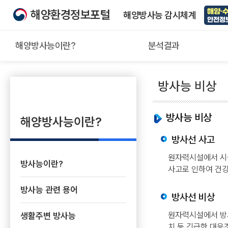
해양환경정보포털
해양방사능 감시체계
해양방사능이란?
분석결과
전체메뉴
방사능 비상
방사능 비상
해양방사능이란?
해양방사능이란
해양방사능이란?
방사선 사고
방사능이란?
해양방사능에 대한
기본 정보를 제공합니다.
원자력시설에서 시
방사능 관련 용어
방사능이란?
사고로 인하여 건강
생활주변 방사능
방사능 관련 용어
방사선의 영향
방사선 비상
방사능 비상
원자력시설에서 방
생활주변 방사능
해양 방사능 분석 절차
치 등 긴급한 대응