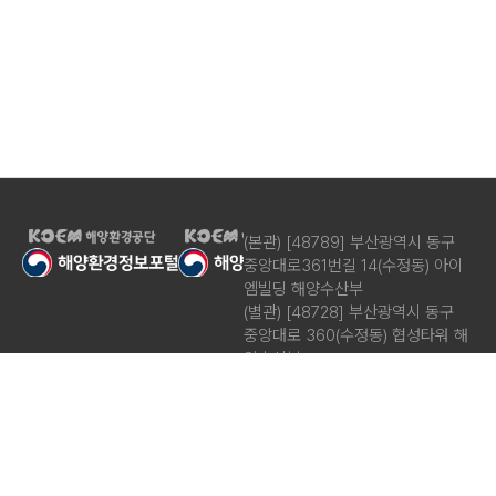
평
형
수
방
사
능
자
자료실
(본관) [48789] 부산광역시 동구
료
중앙대로361번길 14(수정동) 아이
해양방사능 관련
실
엠빌딩 해양수산부
주요 자료를 제공합니다.
(별관) [48728] 부산광역시 동구
연
중앙대로 360(수정동) 협성타워 해
구
양수산부
보
시스템문의 051-773-5695
고
(평일 09:00~18:00, 점심시간
서
12:00~13:00)
홍
보