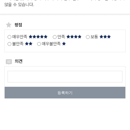
않을 수 있습니다.
분
분석결과
석
해양방사능 측정자료의
결
평점
분석결과 제공합니다.
과
매우만족
만족
보통
해
불만족
매우불만족
양
방
사
의견
능
의
해
견
수
작
욕
등록하기
장
성
방
사
능
선
박