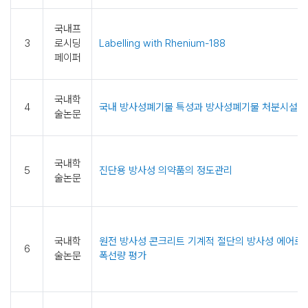
사
능
국내프
이
3
로시딩
Labelling with Rhenium-188
란?
페이퍼
방
사
능
국내학
4
국내 방사성폐기물 특성과 방사성폐기물 처분시설 
관
술논문
련
용
어
국내학
5
진단용 방사성 의약품의 정도관리
생
술논문
활
주
변
방
국내학
원전 방사성 콘크리트 기계적 절단의 방사성 에어로
사
6
술논문
폭선량 평가
능
방
사