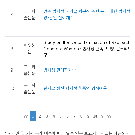
선
의
국내학
경주 방사성 폐기물 처분장 주변 논에 대한 방사성 
영
7
술논문
양-쌀알 전이계수
향
방
사
능
Study on the Decontamination of Radioactive 
학위논
비
8
Concrete Wastes : 방사성 금속, 토양, 콘크리
문
상
구
해
국내학
양
9
방사성 활막절제술
술논문
방
사
국내학
10
원자로 생산 방사성 핵종의 임상이용
능
술논문
분
석
절
차
1
2
3
4
5
6
7
8
9
10
* 저작권 및 저자 공개 여부에 따라 일부 연구 보고서의 링크는 제공되지