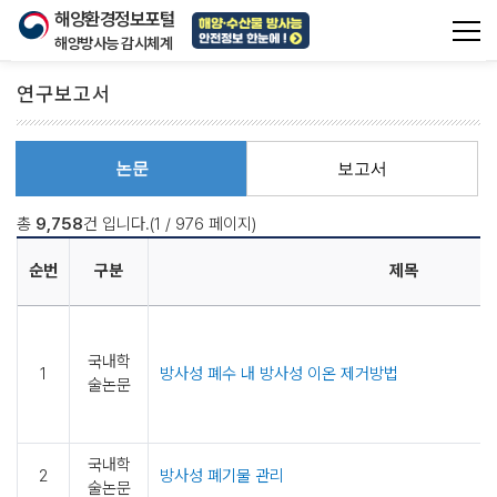
해양환경정보포털
해양방사능 감시체계
전체
메뉴
연구보고서
전체메뉴
논문
보고서
총
9,758
건 입니다.(
1
/ 976 페이지)
연
해
해양방사능이란?
순번
구분
제목
구
양
보
해양방사능에 대한
방
고
기본 정보를 제공합니다.
서
사
국내학
1
방사성 폐수 내 방사성 이온 제거방법
능
술논문
이
란?
국내학
2
방사성 폐기물 관리
방
술논문